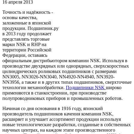
16 апреля 2013
Точность и надёжность -
основы качества,
заложенные в японской
продукции. Подшипник.ру
в 2013 году продолжает
представлять торговые
марки NSK и RHP на
территории Российской
Федерации, оставаясь
официальным дистрибьютором компании NSK. Используя в
производстве двухрядных или однорядных, сверхскоростных
цилиндрических роликовых подшипников с размерами
NN3005, NN3026-NN3040, NN4920-NN4940, NN3920-
NN3956, а также и в других типах подшипников, сверхточные
технологии механообработки.
Подшипники NSK
широко
применяются в станкостроении, при производстве
полупроводниковых приборов и промышленных роботов.
Начиная со дня основания в 1916 году, японский
производитель подшипников качения компания NSK,
расширяет и улучшает ассортимент продукции используя
новые технологические разработки, созданные в собственных
научных центрах, на каждом этапе производственного