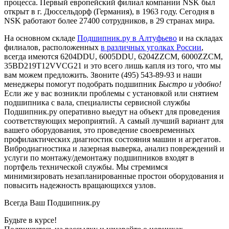
процесса. Первый европейский филиал компании NSK был
открыт в г. Дюссельдорф (Германия), в 1963 году. Сегодня в
NSK работают более 27400 сотрудников, в 29 странах мира.
На основном складе
Подшипник.ру в Алтуфьево
и на складах
филиалов, расположенных
в различных уголках России
,
всегда имеются 6204DDU, 6005DDU, 6204ZZCM, 6000ZZCM,
35BD219T12VVCG21 и это всего лишь капля из того, что мы
вам можем предложить. Звоните (495) 543-89-93 и наши
менеджеры помогут подобрать подшипник
Быстро и удобно!
Если же у вас возникли проблемы с установкой или снятием
подшипника с вала, специалисты сервисной службы
Подшипник.ру оперативно выедут на объект для проведения
соответствующих мероприятий. А самый лучший вариант для
вашего оборудования, это проведение своевременных
профилактических диагностик состояния машин и агрегатов.
Вибродиагностика и лазерная выверка, анализ повреждений и
услуги по монтажу/демонтажу подшипников входят в
портфель технической службы. Мы стремимся
минимизировать незапланированные простои оборудования и
повысить надежность вращающихся узлов.
Всегда Ваш Подшипник.ру
Будьте в курсе!