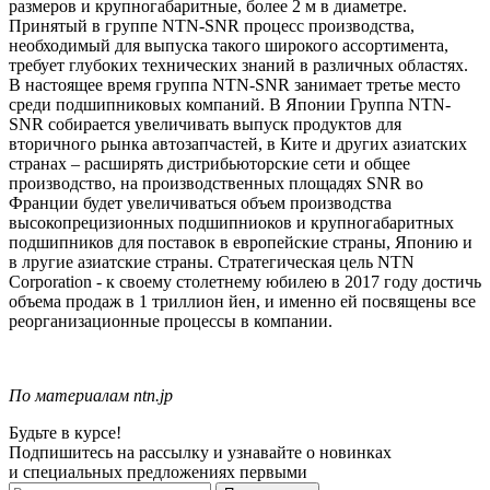
размеров и крупногабаритные, более 2 м в диаметре.
Принятый в группе NTN-SNR процесс производства,
необходимый для выпуска такого широкого ассортимента,
требует глубоких технических знаний в различных областях.
В настоящее время группа NTN-SNR занимает третье место
среди подшипниковых компаний. В Японии Группа NTN-
SNR собирается увеличивать выпуск продуктов для
вторичного рынка автозапчастей, в Ките и других азиатских
странах – расширять дистрибьюторские сети и общее
производство, на производственных площадях SNR во
Франции будет увеличиваться объем производства
высокопрецизионных подшипниоков и крупногабаритных
подшипников для поставок в европейские страны, Японию и
в лругие азиатские страны. Стратегическая цель NTN
Corporation - к своему столетнему юбилею в 2017 году достичь
объема продаж в 1 триллион йен, и именно ей посвящены все
реорганизационные процессы в компании.
По материалам ntn.jp
Будьте в курсе!
Подпишитесь на рассылку и узнавайте о новинках
и специальных предложениях первыми