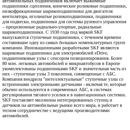
автомобильных подшипников включает выжимные
подшипники сцепления, конические роликовые подшипники,
низкофрикционные шарикоподшипники для двигателя
вентилятора, игольчатые роликоподшипники, подшипники
для подвески, подшипники для системы рулевого управления
– прецизионные радиально-упорные, радиальные
шарикоподшипники. С 1930 года под маркой SKF
выпускаются ступичные подшипники, с течением времени
составившие одну из самых большых номенклатурных групп
компании. Инновационными разработками SKF являются
шариковые подшипники для электромобилей eDrive,
подшипниковые узлы с сенсором позиционирования. Более
80 млн. легковых автомобилей и микроавтобусов в Европе
укомплектованы подшипниками SKF и значительная часть из
них - ступичные узлы 3 поколения, совмещенные с АБС.
Компания внедрила "интеллектуальные" ступичные узлы со
встроенными электронными датчиками - включая те, которые
обычно используются в современных АБС, в системах
регулирования тягового усилия и в навигационных системах.
SKF поставляет миллионы интегрированных ступиц и
датчиков на автомобильные рынки всего мира, и работает в
тесном сотрудничестве с ведущими производителями
автомобилей.