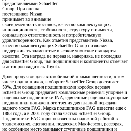
предоставляемый Schaeffler
Group. При оценке
поставщиков Nissan
принимает во внимание
своевременность поставок, качество комплектующих,
инновационность, стабильность, структуру стоимости,
социальную ответственность и потребительскую
удовлетворенность. Как отметил представитель Nissan,
качество комплектующих Schaeffler Group позволяет
поддерживать знаменитые высокие японские стандарты
качества. Эта награда не первая и, наверняка, не последняя
для Schaeffler Group, чьи подшипники и компоненты отмечает
и автопроизводитель Toyota.
Доля продуктов для автомобильной промышленности, в том
числе подшипников, в обороте Schaeffler Group достигает
50%. Для оснащения подшипниками коробок передач
Schaeffler Group предлагает комплексные решения: упорные и
радиальные подшипники INA, сдвоенные радиально-упорные
подшипники пониженного трения для главной передачи
заднего моста FAG. Марка подшипников FAG известна еще с
1883 года, а в 2001 году стала частью Schaeffler Group.
Подшипники FAG хорошо известны надежной работой в
трансмиссиях, сцеплении, подвесках МакФерсон, рессорах,
но особенное место занимают ступичные подшипники и