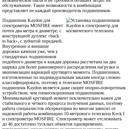
вулканической пыли и не требовать больших затрат на
обслуживание. Такие возможности в комбинации
представляет не каждый производитель подшипников.
Подшипник Kaydon для
спектрометра MOSFIRE имеет
почти два метра в диаметре, с
конструкцией дуплекс «back
to back», с зубчатой передачей.
Внутренние и внешние
дорожки качения уже, чем у
стандартных подшипников
подобного диаметра и каждая дорожка рассчитана на два
шарика для более равномерного распределения нагрузки и
минимизации вариаций крутящего момента. Подшипники,
изготовленные по индивидуальным заказам иногда сложно
классифицировать, поэтому в телескопе MOSFIRE
подшипник Kaydon является даже скорее опорно-поворотным
устройством, чем тонкосекционным подшипником.
Минимальный крутящий момент исключительно важен для
стабильного и четкого процесса получения данных, поэтому
работа специалистов обсерватории во многом зависит от
надежной работы комбинации 10-метрового телескопа Keck I
и спектрометра MOSFIRE. Спектрометр может отслеживать
до 46 достаточно тусклых объектов одновременно,