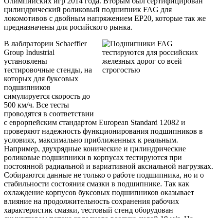
Олимпийских игр 2014 года. Вторым был сертифицирован
цилиндрический роликовый подшипник
FAG
для
локомотивов с двойным напряжением
EP
20, которые так же
предназначены для росийского рынка.
В лаблратории
Schaeffler
Group
Industrial
установлены
тестировочные стенды, на
которых для буксовых
подшипников
симулируется скорость до
500 км/ч. Все тесты
проводятся в соответствии
с еврорпейским стандартом
European
Standard
12082 и
проверяют надежность функционирования подшипников в
условиях, максимально приближенных к реальным.
Например, двухрядные конические и цилиндрические
роликовые подшипники в корпусах тестируются при
постоянной радиальной и вариативной аксиальной нагрузках.
Собираются данные не только о работе подшипника, но и о
стабильности состояния смазки в подшипнике. Так как
охлаждение корпусов буксовых подшипников оказывает
влияние на продолжительность сохранения рабочих
характеристик смазки, тестовый стенд оборудован