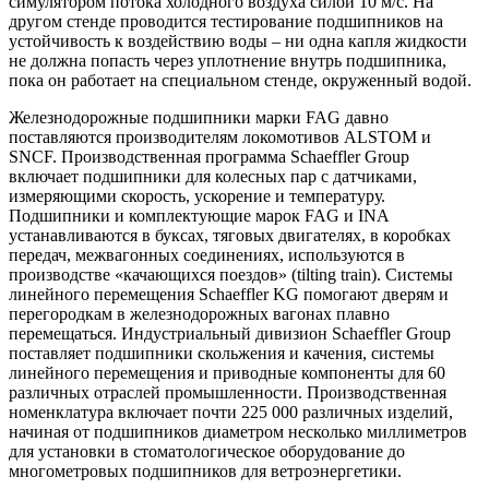
симулятором потока холодного воздуха силой 10 м/с. На
другом стенде проводится тестирование подшипников на
устойчивость к воздействию воды – ни одна капля жидкости
не должна попасть через уплотнение внутрь подшипника,
пока он работает на специальном стенде, окруженный водой.
Железнодорожные подшипники марки FAG давно
поставляются производителям локомотивов ALSTOM и
SNCF. Производственная программа Schaeffler Group
включает подшипники для колесных пар с датчиками,
измеряющими скорость, ускорение и температуру.
Подшипники и комплектующие марок FAG и INA
устанавливаются в буксах, тяговых двигателях, в коробках
передач, межвагонных соединениях, используются в
производстве «качающихся поездов» (tilting train). Системы
линейного перемещения Schaeffler KG помогают дверям и
перегородкам в железнодорожных вагонах плавно
перемещаться.
Индустриальный дивизион
Schaeffler
Group
поставляет подшипники скольжения и качения, системы
линейного перемещения и приводные компоненты для 60
различных отраслей промышленности. Производственная
номенклатура включает почти 225 000 различных изделий,
начиная от подшипников диаметром несколько миллиметров
для установки в стоматологическое оборудование до
многометровых подшипников для ветроэнергетики.