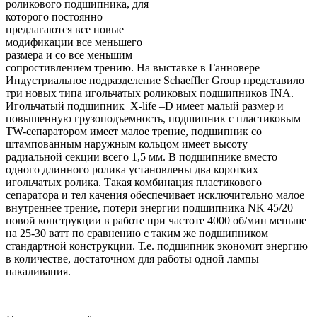
роликового подшипника, для
которого постоянно
предлагаются все новые
модификации все меньшего
размера и со все меньшим
сопростивлением трению. На выставке в Ганновере
Индустриальное подразделение
Schaeffler
Group
представило
три новых типа игольчатых роликовых подшипников
INA
.
Игольчатый подшипник
X
-
life
–
D
имеет малый размер и
повышенную грузоподъемность, подшипник с пластиковым
TW
-сепаратором имеет малое трение, подшипник со
штампованным наружным кольцом имеет высоту
радиальной
секции всего 1,5 мм. В подшипнике вместо
одного длинного ролика установлены два коротких
игольчатых ролика. Такая комбинация пластикового
сепаратора и тел качения обеспечивает исключительно малое
внутреннее трение, потери энергии подшипника
NK
45/20
новой конструкции в работе при частоте 4000 об/мин меньше
на 25-30 ватт по сравнению с таким же подшипником
стандартной конструкции. Т.е. подшипник экономит энергию
в количестве, достаточном для работы одной лампы
накаливания.