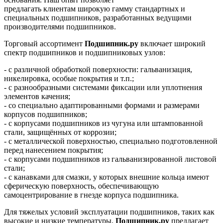
предлагать клиентам широкую гамму стандартных и
специальных подшипников, разработанных ведущими
производителями подшипников.
Торговый ассортимент
Подшипник.ру
включает широкий
спектр подшипников и подшипниковых узлов:
- с различной обработкой поверхности: гальванизация,
никелировка, особые покрытия и т.п.;
- с разнообразными системами фиксации или уплотнения
элементов качения;
- со специально адаптированными формами и размерами
корпусов подшипников;
- с корпусами подшипников из чугуна или штампованной
стали, защищённых от коррозии;
- с металлической поверхностью, специально подготовленной
перед нанесением покрытия;
- с корпусами подшипников из гальванизированной листовой
стали;
- с канавками для смазки, у которых внешние кольца имеют
сферическую поверхность, обеспечивающую
самоцентрирование в гнезде корпуса подшипника.
Для тяжелых условий эксплуатации подшипников, таких как
высокие и низкие температуры,
Подшипник.ру
предлагает