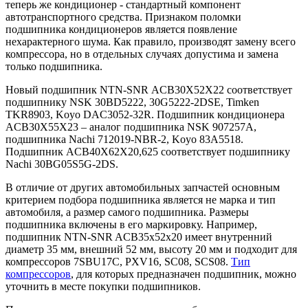
теперь же кондиционер - стандартный компонент
автотранспортного средства. Признаком поломки
подшипника кондиционеров является появление
нехарактерного шума. Как правило, производят замену всего
компрессора, но в отдельных случаях допустима и замена
только подшипника.
Новый подшипник
NTN
-
SNR
ACB30X52X22 соответствует
подшипнику
NSK
30
BD
5222, 30
G
5222-2
DSE
,
Timken
TKR
8903,
Koyo
DAC
3052-32
R
. Подшипник кондиционера
ACB30X55X23 – аналог подшипника
NSK
907257
A
,
подшипника
Nachi
712019-NBR-2,
Koyo
83A5518.
Подшипник ACB40X62X20,625 соответствует подшипнику
Nachi
30BG05S5G-2DS.
В отличие от других автомобильных запчастей основным
критерием подбора подшипника является не марка и тип
автомобиля, а размер самого подшипника. Размеры
подшипника включены в его маркировку. Например,
подшипник
NTN
-
SNR
ACB
35х52х20 имеет внутренний
диаметр
35 мм
, внешний
52 мм
, высоту
20 мм
и подходит для
компрессоров 7SBU17C, PXV16, SC08, SCS08.
Тип
компрессоров
, для которых предназначен подшипник, можно
уточнить в месте покупки подшипников.