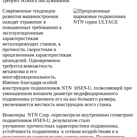
требуют особого обслуживания.
Современные тенденции
развития машиностроения
находят отражение в
повышенных требованиях к
эксплуатационным
характеристикам
металлорежущих станков, к
прочности, скоростным и
прецизионным характеристикам
шпинделей. Одновременно
требуется компактность
механизма и его
многофункциональность.
Именно благодаря особой
конструкции подшипников NTN
HSE
9-
U
, позволяющей при
уменьшенном внешнем диаметре модифицированного
подшипника установить его на вал большего размера,
увеличивается жесткость конструкции всего станка.
Инженеры
NTN Corp. пересмотрели внутреннюю геометрию
подшипников
HSE
9-
U
, результатом стало
улучшение прочностных характеристики подшипника,
устойчивость подшипника
к осевым воздействиям и к
повышенным нагрузкам при замене резцов. Подшипники