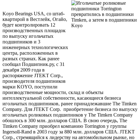
Koyo
Bearings
USA
, со штаб-
квартирой в Вестлейк, Огайо,
будет контролировать 12
производственных площадок
по выпуску игольчатых
подшипников и 3
инженерных технологических
центра, расположенных в
разных странах. Как ранее
сообщал Подшипник.ру, с 31
декабря 2009 года в
распоряжение
JTEKT
Corp
.,
производителя подшипников
марки KOYO, поступили
производственные мощности, склад и объекты
интеллектуальной собственности, касающиеся бизнеса
игольчатых подшипников, ранее принадлежавшие
The
Timken
Company
. Для
JTEKT
Corp
.
приобретение бизнеса по выпуску
игольчатых роликовых подшипников у
The
Timken
Company
обошлось в 300 млн. долларов США. В свою очередь,
The
Timken
Company
приобрел
компанию
Torrington
у группы
Ingersoll-Rand в
2003 году за 880 млн. долларов США.
JTEKT
Corp
., стремящийся к лидерству на автомобильном рынке, но