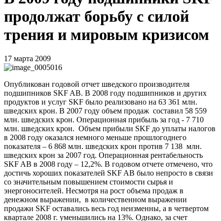
продолжат борьбу с силой
трения и мировым кризисом
17 марта 2009
Опубликован годовой отчет шведского производителя
подшипников
SKF
AB
. В 2008 году подшипников и других
продуктов и услуг
SKF
было реализовано на 63 361 млн.
шведских крон. В 2007 году объем продаж
составил 58 559
млн. шведских крон. Операционная прибыль за год - 7 710
млн. шведских крон.
Объем прибыли
SKF
до уплаты налогов
в 2008 году оказался немного меньше прошлогоднего
показателя – 6 868 млн. шведских крон против 7 138
млн.
шведских крон за 2007 год. Операционная рентабельность
SKF
AB
в 2008 году – 12,2%. В годовом отчете отмечено, что
достичь хороших показателей
SKF
AB
было непросто в связи
со значительным повышением стоимости сырья и
энергоносителей. Несмотря на рост объема продаж в
денежном выражении,
в количественном выражении
продажи
SKF
оставались весь год неизменны, а в четвертом
квартале
2008 г
. уменьшились на 13%. Однако, за счет