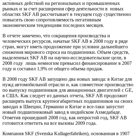
активных действий на региональных и промышленных
рынках и за счет расширения сфер деятельности в
новых
областях
SKF
AB
рассчитывает в текущем году существенно
повысить свою сопротивляемость негативным
экономическим тенденциям последних месяцев.
В отчете замечено, что сокращения производства и
человеческих ресурсов, начатые
SKF
AB
в 2008 году в ряде
стран, могут иметь продолжение при условии дальнейшего
снижения мирового спроса на подшипники. Объем средств,
выделенных
SKF
AB
на научно-исследовательские цели, в
2008 году
лишь немногим превысил финансирование в 2007
году и составил 1,9% от общего объема продаж.
В 2008 году
SKF
AB
запущено два новых завода: в Китае для
нужд автомобильной отрасли и, как совместное производство
по выпуску подшипников для авиационных двигателей с
GE
,
в США. Как следует из данных отчета,
SKF
AB
продолжит
расширять выпуск крупногабаритных подшипников на своих
заводах в Швеции, Германии и Китае и все-таки запустит
новый подшипниковый завод в индийском Ахмедабаде.
Отметив прошедший 2008 год, как непростой год,
SKF
AB
готовится ответить на все вызовы 2009 года.
Компания SKF (Svenska Kullagerfabriken), основанная в 1907