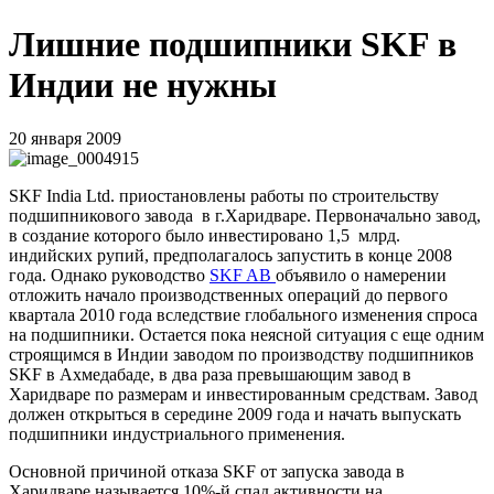
Лишние подшипники SKF в
Индии не нужны
20 января 2009
SKF India Ltd. приостановлены работы по строительству
подшипникового завода в г.Харидваре. Первоначально завод,
в создание которого было инвестировано 1,5 млрд.
индийских рупий, предполагалось запустить в конце 2008
года. Однако руководство
SKF AB
объявило о намерении
отложить начало производственных операций до первого
квартала 2010 года вследствие глобального изменения спроса
на подшипники. Остается пока неясной ситуация с еще одним
строящимся в Индии заводом по производству подшипников
SKF в Ахмедабаде, в два раза превышающим завод в
Харидваре по размерам и инвестированным средствам. Завод
должен открыться в середине 2009 года и начать выпускать
подшипники индустриального применения.
Основной причиной отказа
SKF
от запуска завода в
Харидваре называется 10%-й спад активности на