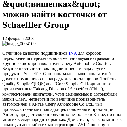
&quot;вишенках&quot;
можно найти косточки от
Schaeffler Group
12 февраля 2008
Отличное качество подшипников
INA
для коробок
переключения передач было отмечено двумя наградами от
крупного автопроизводителя
Chery
Automobile
Co
.
Ltd
..
Безупречность поставок подшипников
и ряда других
продуктов
Schaeffler
Group
оказалась выше показателей
других номинантов на награды для поставщиков “
Preferred
Quality
Supplier
”(
PQS
)
and
“
Core
Supplier
”. Подшипники,
произведенные
Taicang
Division
of
Schaeffler
(
China
),
комплектовали двигатели, устанавливаемые в автомобили
марки
Chery.
Четвертый по величине производитель
автомобилей в Китае
Chery
Automobile
Co
.
Ltd
., чьи
производственные площадки расположены в провинции
Аньхой, продает свою продукцию не только в Китае, но и на
многих международных рынках. Двигатели, разработанные с
помощью австрийских конструкторов
AVL
Company
и