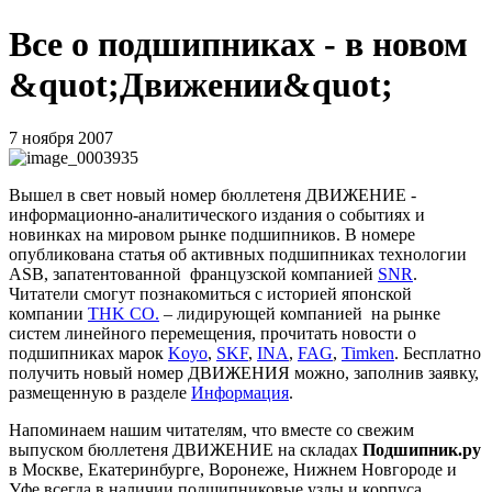
Все о подшипниках - в новом
&quot;Движении&quot;
7 ноября 2007
Вышел в свет новый номер бюллетеня ДВИЖЕНИЕ -
информационно-аналитического издания о событиях и
новинках на мировом рынке подшипников. В номере
опубликована статья об активных подшипниках технологии
ASB
, запатентованной
французской компанией
SNR
.
Читатели смогут познакомиться с историей японской
компании
THK
CO
.
– лидирующей компанией
на рынке
систем линейного перемещения, прочитать новости о
подшипниках марок
Koyo
,
SKF
,
INA
,
FAG
,
Timken
.
Бесплатно
получить новый номер ДВИЖЕНИЯ можно, заполнив заявку,
размещенную в разделе
Информация
.
Напоминаем нашим читателям, что вместе со свежим
выпуском бюллетеня ДВИЖЕНИЕ на складах
Подшипник.ру
в Москве, Екатеринбурге, Воронеже, Нижнем Новгороде и
Уфе всегда в наличии подшипниковые узлы и корпуса,