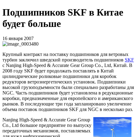
Подшипников SKF в Китае
будет больше
16 января 2007
Крупный контракт на поставку подшипников для ветровых
турбин заключил шведский производитель подшипников
SKF
с Nanjing High-Speed & Accurate Gear Group Co., Ltd, Китай. В
2008 году
SKF
будет продолжать поставлять в Китай
цилиндрические роликовые подшипники для коробок
редукторов ветроэнергетических установок.
Подшипник
и
высокой грузоподъемности были специально разработаны для
NGC
. Часть подшипников будет установлена в редукционные
коробки, предназначенные для европейского и американского
рынков. В последующие три года запланировано увеличение
объема поставок подшипников
SKF
для
NGC
в несколько раз.
Nanjing
High
-
Speed
&
Accurate
Gear
Group
Co
.,
Ltd
большое предприятие по выпуску
передаточных механизмов, поставляемых
для нужд нефтехимической,