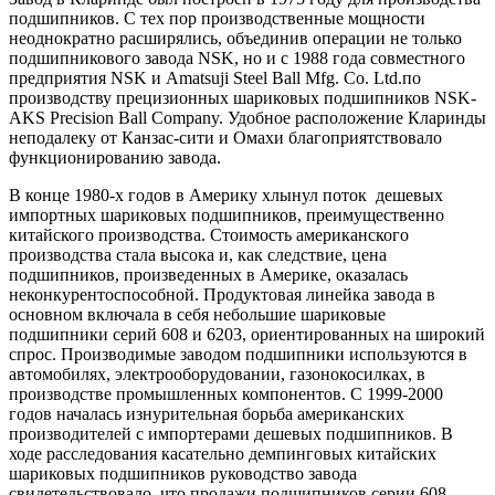
подшипников. С тех пор производственные мощности
неоднократно расширялись, объединив операции не только
подшипникового завода
NSK
, но и с 1988 года совместного
предприятия
NSK
и
Amatsuji
Steel
Ball
Mfg
.
Co
.
Ltd
.по
производству прецизионных шариковых подшипников
NSK
-
AKS
Precision
Ball
Company
. Удобное расположение Кларинды
неподалеку от Канзас-сити и Омахи благоприятствовало
функционированию завода.
В конце 1980-х годов в Америку хлынул поток
дешевых
импортных шариковых подшипников, преимущественно
китайского производства. Стоимость американского
производства стала высока и, как следствие, цена
подшипников, произведенных в Америке, оказалась
неконкурентоспособной. Продуктовая линейка завода в
основном включала в себя небольшие шариковые
подшипники серий 608 и 6203, ориентированных на широкий
спрос. Производимые заводом подшипники используются в
автомобилях, электрооборудовании, газонокосилках, в
производстве промышленных компонентов. С 1999-2000
годов началась изнурительная борьба американских
производителей с импортерами дешевых подшипников. В
ходе расследования касательно демпинговых китайских
шариковых подшипников руководство завода
свидетельствовало, что продажи подшипников серии 608