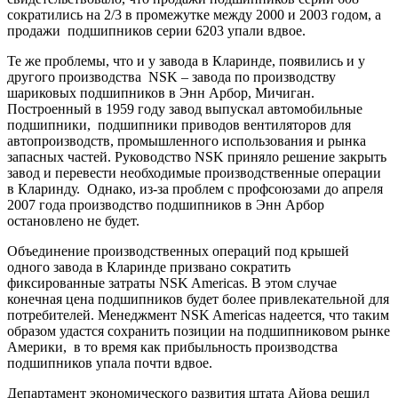
сократились на 2/3 в промежутке между 2000 и 2003 годом, а
продажи
подшипников серии 6203 упали вдвое.
Те же проблемы, что и у завода в Кларинде, появились и у
другого производства
NSK
– завода по производству
шариковых подшипников в Энн Арбор, Мичиган.
Построенный в 1959 году завод выпускал автомобильные
подшипники,
подшипники приводов вентиляторов для
автопроизводств, промышленного использования и рынка
запасных частей. Руководство
NSK
приняло решение закрыть
завод и перевести необходимые производственные операции
в Кларинду.
Однако, из-за проблем с профсоюзами до апреля
2007 года производство подшипников в Энн Арбор
остановлено не будет.
Объединение производственных операций под крышей
одного завода в Кларинде призвано сократить
фиксированные затраты
NSK
Americas
. В этом случае
конечная цена подшипников будет более привлекательной для
потребителей. Менеджмент
NSK
Americas
надеется, что таким
образом удастся сохранить позиции на подшипниковом рынке
Америки,
в то время как прибыльность производства
подшипников упала почти вдвое.
Департамент экономического развития штата Айова решил