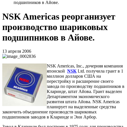
подшипников в Айове.
NSK Americas реорганизует
производство шариковых
подшипников в Айове.
13 апреля 2006
NSK
Americas
,
Inc
., дочерняя компания
японской
NSK
Ltd
.
получила грант в 1
миллион долларов США на
перестройку и расширение своего
завода по производству подшипников в
Кларинде, штат Айова. Грант выделен
Департаментом экономического
развития штата Айова.
NSK
Americas
планирует на выделенные средства
закончить объединение производств шариковых
подшипников заводов в Кларинде и Энн Арбор.
Завод в Кларинде был построен в 1975 году для производства