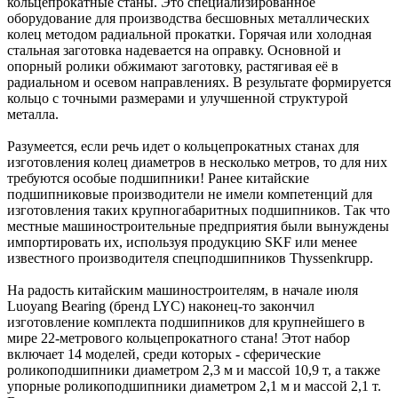
кольцепрокатные станы. Это специализированное
оборудование для производства бесшовных металлических
колец методом радиальной прокатки. Горячая или холодная
стальная заготовка надевается на оправку. Основной и
опорный ролики обжимают заготовку, растягивая её в
радиальном и осевом направлениях. В результате формируется
кольцо с точными размерами и улучшенной структурой
металла.
Разумеется, если речь идет о кольцепрокатных станах для
изготовления колец диаметров в несколько метров, то для них
требуются особые подшипники! Ранее китайские
подшипниковые производители не имели компетенций для
изготовления таких крупногабаритных подшипников. Так что
местные машиностроительные предприятия были вынуждены
импортировать их, используя продукцию SKF или менее
известного производителя спецподшипников Thyssenkrupp.
На радость китайским машиностроителям, в начале июля
Luoyang Bearing (бренд LYC) наконец-то закончил
изготовление комплекта подшипников для крупнейшего в
мире 22-метрового кольцепрокатного стана! Этот набор
включает 14 моделей, среди которых - сферические
роликоподшипники диаметром 2,3 м и массой 10,9 т, а также
упорные роликоподшипники диаметром 2,1 м и массой 2,1 т.