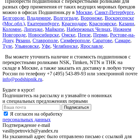
Приобрести подшипники с перекрестными роликами для
разных сфер применения от таких ведущих мировых брендов
можно в офисах Подшипник.ру в
Москве
,
Санкт-Петербургe
,
Белгороде
,
Владимире
,
Волгограде
,
Воронеже
,
Воскресенске
(Мос.обл.)
,
Екатеринбурге
,
Краснодаре
,
Красноярске
,
Казани
,
Коломне
,
Липецке
,
Майкопе
,
Набережных Челнах
,
Нижнем
Новгороде
,
Новосибирске
,
Омске
,
Пензе
,
Перми
,
Ростове-на-
Дону
,
Рязани
,
Ставрополе
,
Симферополе
,
Саратове
,
Самаре
,
Туле
,
Ульяновске
,
Уфе
,
Челябинске
,
Ярославле
.
Вы можете уточнить наличие и стоимость подшипников с
перекрестными роликами NSK, Timken, NTN и THK на
складе в Москве, а также заказать их доставку в любую точку
России по телефону +7 (495) 543-89-93 или электронной почте
info@podshipnik.ru
.
Будьте в курсе!
Подпишитесь на рассылку и узнавайте о новинках
и специальных предложениях первыми
Я согласен на обработку
персональных данных
Подтверждение e-mail
vasiliypetrovich@yandex.ru
На указанный адрес было отправлено письмо с ссылкой для