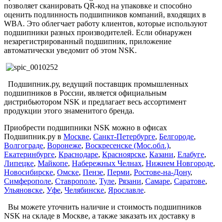
позволяет сканировать QR-код на упаковке и способно
оценить подлинность подшипников компаний, входящих в
WBA. Это облегчает работу клиентов, которые используют
подшипники разных производителей. Если обнаружен
незарегистрированный подшипник, приложение
автоматически уведомит об этом NSK.
Подшипник.ру, ведущий поставщик промышленных
подшипников в России, является официальным
дистрибьютором NSK и предлагает весь ассортимент
продукции этого знаменитого бренда.
Приобрести подшипники NSK можно в офисах
Подшипник.ру в
Москве
,
Санкт-Петербургe
,
Белгороде
,
Волгограде
,
Воронеже
,
Воскресенске (Мос.обл.)
,
Екатеринбурге
,
Краснодаре
,
Красноярске
,
Казани
,
Елабуге
,
Липецке
,
Майкопе
,
Набережных Челнах
,
Нижнем Новгороде
,
Новосибирске
,
Омске
,
Пензе
,
Перми
,
Ростове-на-Дону
,
Симферополе
,
Ставрополе
,
Туле
,
Рязани
,
Самаре
,
Саратове
,
Ульяновске
,
Уфе
,
Челябинске
,
Ярославле
.
Вы можете уточнить наличие и стоимость подшипников
NSK на складе в Москве, а также заказать их доставку в