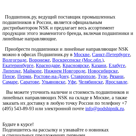
Подшипник.ру, ведущий поставщик промышленных
подшипников в России, является официальным
дистрибьютором NSK и предлагает весь ассортимент
продукции этого знаменитого бренда, включая подшипники и
линейные направляющие.
Приобрести подшипники и линейные направляющие NSK
можно в офисах Подшипник.ру в
Москве
,
Санкт-Петербургe
,
Волгограде
,
Воронеже
,
Воскресенске (Мос.обл.)
,
Екатеринбурге
,
Краснодаре
,
Красноярске
,
Казани
,
Елабуге
,
Липецке
,
Майкопе
,
Нижнем Новгороде
,
Новосибирске
,
Пензе
,
Перми
,
Ростове-на-Дону
,
Ставрополе
,
Туле
,
Рязани
,
Самаре
,
Саратове
,
Ульяновске
,
Уфе
,
Челябинске
,
Ярославле
.
Вы можете уточнить наличие и стоимость подшипников и
линейных направляющих NSK на складе в Москве, а также
заказать их доставку в любую точку России по телефону +7
(495) 543-89-93 или электронной почте
info@podshipnik.ru
.
Будьте в курсе!
Подпишитесь на рассылку и узнавайте о новинках
и специальных предложениях первыми