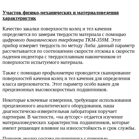
Участок физико-механических и материаловедения
характеристик
Качество закалки поверхности колец и тел качения
определяется по замерам твердости материала с помощью
цифрового динамического твердомера ТКМ-359М
. Этот
прибор измеряет твердость по методу Либа: данный параметр
рассчитывается по соотношению скорости отскока к скорости
падения индентора с твердосплавным наконечником от
поверхности испытуемого материала.
Также с помощью
профилометра
проводится сканирование
поверхностей качения колец и тел качения для определения
класса шероховатости. Этот параметр особо важен для
прецизионных высокоскоростных подшипников.
Некоторые ключевые измерения, требующие использования
прецизионного аналитического оборудования, наша
диагностическо-измерительная лаборатория поручает
партнерам. В частности, «на аутсорс» отдается изучение
материаловедческих характеристик подшипников, которые
имеют решающее влияние на износостойкость и срок службы.
Поручив анализ состава подшипника с помощью