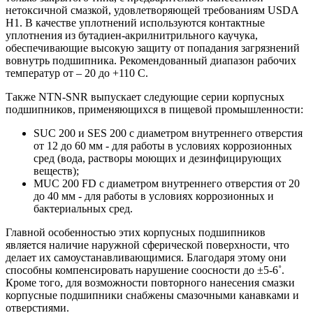
нетоксичной смазкой, удовлетворяющей требованиям USDA
H1. В качестве уплотнений используются контактные
уплотнения из бутадиен-акрилнитрильного каучука,
обеспечивающие высокую защиту от попадания загрязнений
вовнутрь подшипника. Рекомендованный диапазон рабочих
температур от – 20 до +110 С.
Также NTN-SNR выпускает следующие серии корпусных
подшипников, применяющихся в пищевой промышленности:
SUC 200 и SES 200 с диаметром внутреннего отверстия
от 12 до 60 мм - для работы в условиях коррозионных
сред (вода, растворы моющих и дезинфицирующих
веществ);
MUC 200 FD с диаметром внутреннего отверстия от 20
до 40 мм - для работы в условиях коррозионных и
бактериальных сред.
Главной особенностью этих корпусных подшипников
является наличие наружной сферической поверхности, что
делает их самоустанавливающимися. Благодаря этому они
способны компенсировать нарушение соосности до ±5-6˚.
Кроме того, для возможности повторного нанесения смазки
корпусные подшипники снабжены смазочными канавками и
отверстиями.