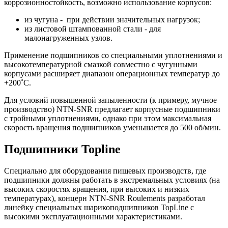
коррозионностойкость, возможно использование корпусов:
из чугуна - при действии значительных нагрузок;
из листовой штампованной стали - для
малонагруженных узлов.
Применение подшипников со специальными уплотнениями и
высокотемпературной смазкой совместно с чугунными
корпусами расширяет диапазон операционных температур до
+200˚С.
Для условий повышенной запыленности (к примеру, мучное
производство) NTN-SNR предлагает корпусные подшипники
с тройными уплотнениями, однако при этом максимальная
скорость вращения подшипников уменьшается до 500 об/мин.
Подшипники Topline
Специально для оборудования пищевых производств, где
подшипники должны работать в экстремальных условиях (на
высоких скоростях вращения, при высоких и низких
температурах), концерн NTN-SNR Roulements разработал
линейку специальных шарикоподшипников TopLine с
высокими эксплуатационными характеристиками.