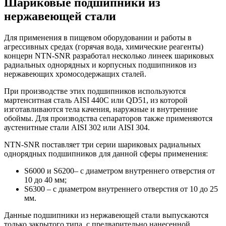
Шариковые подшипники из
нержавеющей стали
Для применения в пищевом оборудовании и работы в
агрессивных средах (горячая вода, химические реагенты)
концерн NTN-SNR разработал несколько линеек шариковых
радиальных однорядных и корпусных подшипников из
нержавеющих хромосодержащих сталей.
При производстве этих подшипников используются
мартенситная сталь AISI 440C или QD51, из которой
изготавливаются тела качения, наружные и внутренние
обоймы. Для производства сепараторов также применяются
аустенитные стали AISI 302 или AISI 304.
NTN-SNR поставляет три серии шариковых радиальных
однорядных подшипников для данной сферы применения:
S6000 и S6200– с диаметром внутреннего отверстия от
10 до 40 мм;
S6300 – с диаметром внутреннего отверстия от 10 до 25
мм.
Данные подшипники из нержавеющей стали выпускаются
только закрытого типа, с предварительно нанесенной