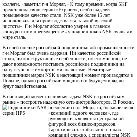
коллеги, - заметил г-н Морлаг, - К тому времени, когда SKF
представила свою серию «Explorer», особо выделяя
повышенное качество стали, NSK уже более 15 лет
использовала для производства сталь такой высокой
чистоты». Г-н Морлаг абсолютно уверен в главном
конкурентном преимуществе - у подшипников NSK лучшая в
мире сталь.
В своей оценке российской подшипниковой промышленности
г-н Морлаг был очень сдержан. Ни качество российской
стали, ни конструктивные особенности, по его мнению, не
дают возможности поставить российские подшипники на
одну ступень с импортными аналогами. Некоторые
подшипники марки NSK в настоящий момент производятся в
Польше, однако российские мощности в будущем вряд ли
будут задействованы.
В настоящий момент основная задача NSK на российском
рынке – построить надежную сеть дистрибьюторов. В России,
по мнению г-на Морлага, большое
число
«компаний одного человека», где
руководитель является центральной
фигурой всех бизнес-процессов.
Гарантировать стабильность таких
компаний сложно, а специалисты NSK