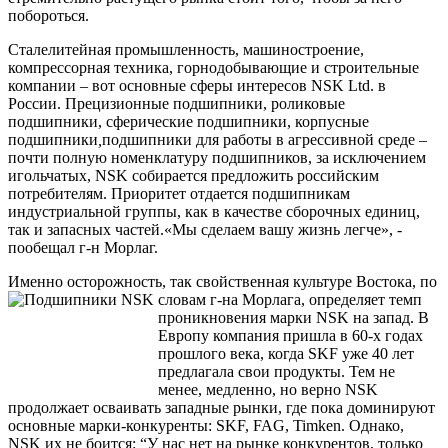
побороться.
Сталелитейная промышленность, машиностроение,
компрессорная техника, горнодобывающие и строительные
компании – вот основные сферы интересов NSK Ltd. в
России. Прецизионные подшипники, роликовые
подшипники, сферические подшипники, корпусные
подшипники
,
подшипники для работы в агрессивной среде –
почти полную номенклатуру подшипников, за исключением
игольчатых, NSK собирается предложить российским
потребителям. Приоритет отдается подшипникам
индустриальной группы, как в качестве сборочных единиц,
так и запасных частей.«Мы сделаем вашу жизнь легче», -
пообещал г-н Морлаг.
Именно осторожность, так свойственная культуре Востока, по
словам г-на
Морлага, определяет темп
проникновения марки NSK на запад. В
Европу компания пришла в 60-х годах
прошлого века, когда SKF уже 40 лет
предлагала свои продукты. Тем не
менее, медленно, но верно NSK
продолжает осваивать западные рынки, где пока доминируют
основные марки-конкуренты: SKF, FAG, Timken. Однако,
NSK их не боится: “У нас нет на рынке конкурентов, только