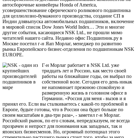
автосборочные конвейеры Honda of America,
усовершенствование сферического роликового подшипника
для целлюлозно-бумажного производства, создание СП в
Индии длявыпуска автомобильных подшипников, включение
в мировой список Dow Jones World Index… Эти и многие
другие события, касающиеся NSK Ltd., не прошли мимо
читателей нашего сайта. Недавно офис Подшипник.ру в
Москве посетил г-н Яап Морлаг, менеджер по развитию
рынка Европейского бизнес-отделения по подшипникам NSK
EUROPE.
Г-н Морлаг работает в NSK Ltd. уже
тридцать лет и Россию, как место своей
работы на ближайшие годы, он выбрал по
собственной воле. Сегодня его день никак
не напоминает прежнюю спокойную и
размеренную жизнь в головном офисе в
Германии. «Россия для меня - вызов и я
принял его. Если вы сталкиваетесь с какой-то проблемой в
Европе, будьте готовы, что в России она будет больше по
своим масштабам в два-три раза», - заметил г-н Морлаг.
Российский рынок, по его словам, непредсказуем, не всегда
прозрачен и непрост для понимания как западных, так и
японских бизнесменов. Но, огромный потенциал этого
стремительно растущего рынка стоит того, чтобы за него