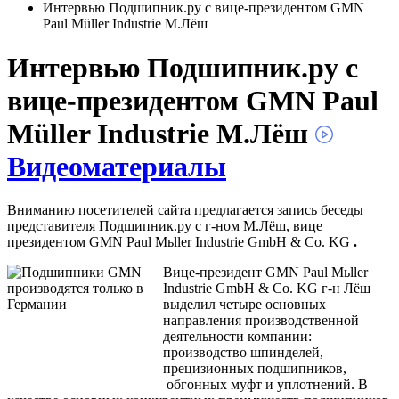
Интервью Подшипник.ру с вице-президентом GMN
Paul Müller Industrie М.Лёш
Интервью Подшипник.ру с
вице-президентом GMN Paul
Müller Industrie М.Лёш
Видеоматериалы
Вниманию посетителей сайта предлагается запись беседы
представителя Подшипник.ру с г-ном М.Лёш, вице
президентом
GMN Paul Mьller Industrie GmbH & Co.
KG
.
Вице-президент
GMN Paul Mьller
Industrie GmbH & Co.
KG
г-н Лёш
выделил четыре основных
направления производственной
деятельности компании:
производство шпинделей,
прецизионных подшипников,
обгонных муфт и уплотнений. В