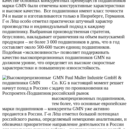
качестве основных конкурентных преимуществ подшипников
марки GMN были отмечены конструктивные характеристики
и высокое качество. Все подшипники имеют класс точности
Р4 и выше и изготавливаются только в Нюрнберге, Германия.
Г-н Лёш особо отметил практически штучный характер
производства и индивидуальный подход к каждому
подшипнику. Выбранная производственная стратегия,
безусловно, накладывает ограничения на объем выпускаемой
продукции – не более 3 000 подшипников в день, что в год
составляет около 500-600 тысяч единиц подшипников.
Подобная «эксклюзивность» позволяет поддерживать
качество высокопрецизионных подшипников GMN на
должном уровне, что определяет их высокие скоростные
характеристики и повышенную износостойкость.
GMN Paul Mьller Industrie GmbH &
Co.
KG
в настоящий момент решает
задачу по
проникновения на
российский рынок
высокопрецизионных подшипников,
тем более, что основные европейские
марки подшипников – конкуренты GMN уже активно
продаются в России. Г-н Лёш отметил большой потенциал
российского рынка, определяемый немецкими аналитиками, и
обозначил приоритетное направление деятельности в России