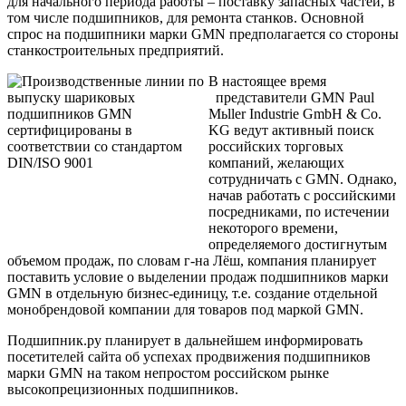
для начального периода работы – поставку запасных частей, в
том числе подшипников, для ремонта станков. Основной
спрос на подшипники марки GMN предполагается со стороны
станкостроительных предприятий.
В настоящее время
представители
GMN Paul
Mьller Industrie GmbH & Co.
KG
ведут активный поиск
российских торговых
компаний, желающих
сотрудничать с GMN. Однако,
начав работать с российскими
посредниками, по истечении
некоторого времени,
определяемого достигнутым
объемом продаж, по словам г-на Лёш, компания планирует
поставить условие о выделении продаж подшипников марки
GMN в отдельную бизнес-единицу, т.е. создание отдельной
монобрендовой компании для товаров под маркой GMN.
Подшипник.ру планирует в дальнейшем информировать
посетителей сайта об успехах продвижения подшипников
марки GMN на таком непростом российском рынке
высокопрецизионных подшипников.