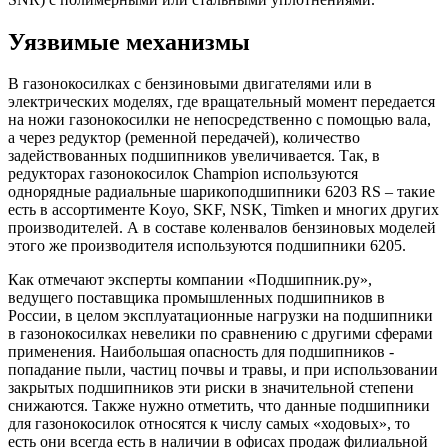
Уязвимые механизмы
В газонокосилках с бензиновыми двигателями или в
электрических моделях, где вращательный момент передается
на ножи газонокосилки не непосредственно с помощью вала,
а через редуктор (ременной передачей), количество
задействованных подшипников увеличивается. Так, в
редукторах газонокосилок Champion используются
однорядные радиальные шарикоподшипники 6203 RS – такие
есть в ассортименте Koyo, SKF, NSK, Timken и многих других
производителей. А в составе коленвалов бензиновых моделей
этого же производителя используются подшипники 6205.
Как отмечают эксперты компании «Подшипник.ру»,
ведущего поставщика промышленных подшипников в
России, в целом эксплуатационные нагрузки на подшипники
в газонокосилках невелики по сравнению с другими сферами
применения. Наибольшая опасность для подшипников -
попадание пыли, частиц почвы и травы, и при использовании
закрытых подшипников эти риски в значительной степени
снижаются. Также нужно отметить, что данные подшипники
для газонокосилок относятся к числу самых «ходовых», то
есть они всегда есть в наличии в офисах продаж филиальной