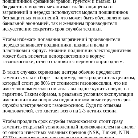
подшипников срезанной травой, грунтом и пылью. В
бюджетных моделях механизмы слабо защищены от
загрязнений и нередко используются модели подшипников
без защитных уплотнений, что может быть обусловлено как
банальной экономией, так и желанием производителя
искусственно сократить срок службы техники.
Чтобы избежать попадания загрязнений производители
нередко запаивают подшипники, шкивы и валы в
пластиковый корпус. Нижний подшипник электродвигателя
может быть впечатан непосредственно в корпус
газонокосилки, отчего становится неремонтопригодным.
В таких случаях сервисные центры обычно предлагают
заменить узлы в сборе – например, электродвигатель целиком,
который стоит до 80% от стоимости газонокосилки, что не
имеет экономического смысла - выгоднее купить новую, на
гарантии. Таким образом, в реальных условиях эксплуатации
именно нижним опорным подшипником лимитируется срок
службы электрических газонокосилок. Судя по отзывам
пользователей, его хватает всего на 2-3 летних сезона.
Чтобы продлить срок службы газонокосилки стоит сразу
заменить открытый установленный производителем на аналог
от одного известных западных брендов (NSK, Timken, NTN-
SNR) с полимерными или стальными уплотнениями.